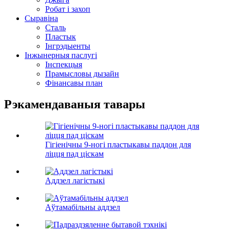
Робат і захоп
Сыравіна
Сталь
Пластык
Інгрэдыенты
Інжынерныя паслугі
Інспекцыя
Прамысловы дызайн
Фінансавы план
Рэкамендаваныя тавары
Гігіенічны 9-ногі пластыкавы паддон для
ліцця пад ціскам
Аддзел лагістыкі
Аўтамабільны аддзел