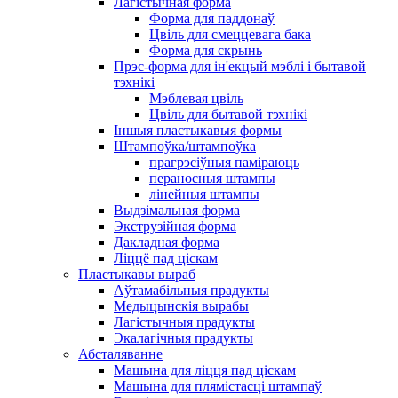
Лагістычная форма
Форма для паддонаў
Цвіль для смеццевага бака
Форма для скрынь
Прэс-форма для ін'екцый мэблі і бытавой
тэхнікі
Мэблевая цвіль
Цвіль для бытавой тэхнікі
Іншыя пластыкавыя формы
Штампоўка/штампоўка
прагрэсіўныя паміраюць
пераносныя штампы
лінейныя штампы
Выдзімальная форма
Экструзійная форма
Дакладная форма
Ліццё пад ціскам
Пластыкавы выраб
Аўтамабільныя прадукты
Медыцынскія вырабы
Лагістычныя прадукты
Экалагічныя прадукты
Абсталяванне
Машына для ліцця пад ціскам
Машына для плямістасці штампаў