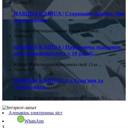
Ліпень
15
НАВІНЫ KAIHUA | Старшыня Даніэль Лян
прысутнічаў...
12 чэрвеня муніцыпальныя ўлады Тайчжоу...
Ліпень
11
НАВІНЫ KAIHUA | Прымаючы мысленне,
якое павялічвае рост у 10 разоў...
Kaihua Molds паспяхова правяла свой 15-ы ...
Ліпень
02
НАВІНЫ KAIHUA | Ад Хуан'яня да
глабальнага...
У эксклюзіўным інтэрв'ю выданню Towards No...
Адправіць электронны ліст
WhatsApp
x