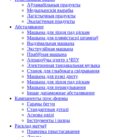
Аўтамабільныя прадукты
Медыцынскія вырабы
Лагістычныя прадукты
Экалагічныя прадукты
Абсталяванне
Машына для ліцця пад ціскам
Машына для плямістасці штампаў
Выдзімальная машына
Экструзійная машына
Прабіўная машына
Апрацоўчы цэнтр з ЧПУ
Электронная танцавальная музыка
Станок для глыбокага свідравання
Машына для рэзкі дроту
Машына для ліцця пад ціскам
Машына для перакульвання
Іншае дапаможнае абсталяванне
Кампаненты прэс-формы
Гарачы бегун
Стандартныя дэталі
Аснова цвілі
Інструменты і разцы
Расклад матчаў
Праверка прыстасавання
Джыга