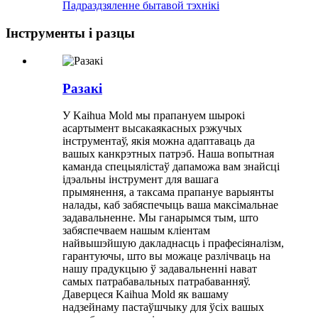
Падраздзяленне бытавой тэхнікі
Інструменты і разцы
Разакі
У Kaihua Mold мы прапануем шырокі
асартымент высакаякасных рэжучых
інструментаў, якія можна адаптаваць да
вашых канкрэтных патрэб. Наша вопытная
каманда спецыялістаў дапаможа вам знайсці
ідэальны інструмент для вашага
прымянення, а таксама прапануе варыянты
налады, каб забяспечыць ваша максімальнае
задавальненне. Мы ганарымся тым, што
забяспечваем нашым кліентам
найвышэйшую дакладнасць і прафесіяналізм,
гарантуючы, што вы можаце разлічваць на
нашу прадукцыю ў задавальненні нават
самых патрабавальных патрабаванняў.
Даверцеся Kaihua Mold як вашаму
надзейнаму пастаўшчыку для ўсіх вашых