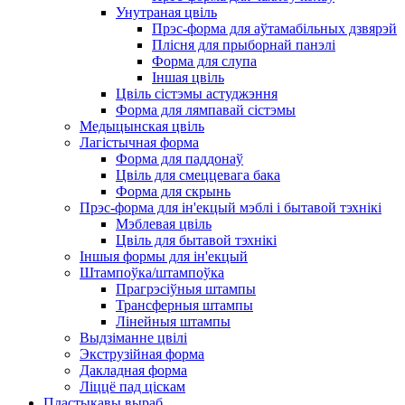
Унутраная цвіль
Прэс-форма для аўтамабільных дзвярэй
Плісня для прыборнай панэлі
Форма для слупа
Іншая цвіль
Цвіль сістэмы астуджэння
Форма для лямпавай сістэмы
Медыцынская цвіль
Лагістычная форма
Форма для паддонаў
Цвіль для смеццевага бака
Форма для скрынь
Прэс-форма для ін'екцый мэблі і бытавой тэхнікі
Мэблевая цвіль
Цвіль для бытавой тэхнікі
Іншыя формы для ін'екцый
Штампоўка/штампоўка
Прагрэсіўныя штампы
Трансферныя штампы
Лінейныя штампы
Выдзіманне цвілі
Экструзійная форма
Дакладная форма
Ліццё пад ціскам
Пластыкавы выраб