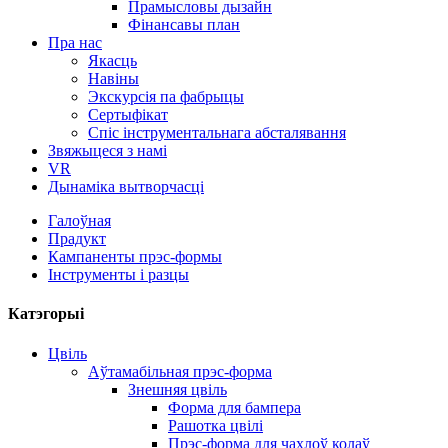
Прамысловы дызайн
Фінансавы план
Пра нас
Якасць
Навіны
Экскурсія па фабрыцы
Сертыфікат
Спіс інструментальнага абсталявання
Звяжыцеся з намі
VR
Дынаміка вытворчасці
Галоўная
Прадукт
Кампаненты прэс-формы
Інструменты і разцы
Катэгорыі
Цвіль
Аўтамабільная прэс-форма
Знешняя цвіль
Форма для бампера
Рашотка цвілі
Прэс-форма для чахлоў колаў