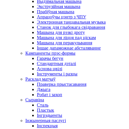
Выдзімальная машына
Экструзійная машына
Прабіўная машына
Апрацоўчы цэнтр з ЧПУ
Электронная танцавальная музыка
Станок для глыбокага свідравання
Машына для рэзкі дроту
Машына для ліцця пад ціскам
Машына для перакульвання
Іншае дапаможнае абсталяванне
Кампаненты прэс-формы
Гарачы бегун
Стандартныя дэталі
Аснова цвілі
Інструменты і разцы
Расклад матчаў
Праверка прыстасавання
Джыга
Робат і захоп
Сыравіна
Сталь
Пластык
Інгрэдыенты
Інжынерныя паслугі
Інспекцыя