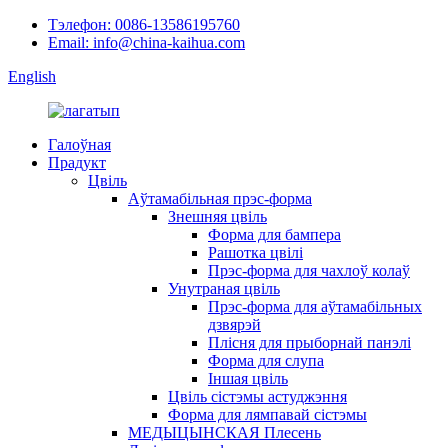
Тэлефон: 0086-13586195760
Email: info@china-kaihua.com
English
Галоўная
Прадукт
Цвіль
Аўтамабільная прэс-форма
Знешняя цвіль
Форма для бампера
Рашотка цвілі
Прэс-форма для чахлоў колаў
Унутраная цвіль
Прэс-форма для аўтамабільных
дзвярэй
Плісня для прыборнай панэлі
Форма для слупа
Іншая цвіль
Цвіль сістэмы астуджэння
Форма для лямпавай сістэмы
МЕДЫЦЫНСКАЯ Плесень