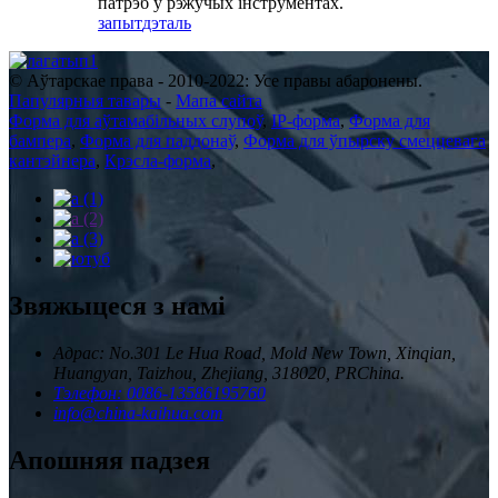
патрэб у рэжучых інструментах.
запыт
дэталь
© Аўтарскае права - 2010-2022: Усе правы абаронены.
Папулярныя тавары
-
Мапа сайта
Форма для аўтамабільных слупоў
,
IP-форма
,
Форма для
бампера
,
Форма для паддонаў
,
Форма для ўпырску смеццевага
кантэйнера
,
Крэсла-форма
,
Звяжыцеся з намі
Адрас: No.301 Le Hua Road, Mold New Town, Xinqian,
Huangyan, Taizhou, Zhejiang, 318020, PRChina.
Тэлефон: 0086-13586195760
info@china-kaihua.com
Апошняя падзея