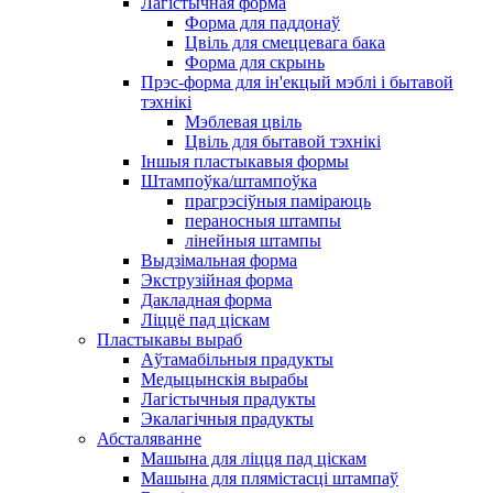
Лагістычная форма
Форма для паддонаў
Цвіль для смеццевага бака
Форма для скрынь
Прэс-форма для ін'екцый мэблі і бытавой
тэхнікі
Мэблевая цвіль
Цвіль для бытавой тэхнікі
Іншыя пластыкавыя формы
Штампоўка/штампоўка
прагрэсіўныя паміраюць
пераносныя штампы
лінейныя штампы
Выдзімальная форма
Экструзійная форма
Дакладная форма
Ліццё пад ціскам
Пластыкавы выраб
Аўтамабільныя прадукты
Медыцынскія вырабы
Лагістычныя прадукты
Экалагічныя прадукты
Абсталяванне
Машына для ліцця пад ціскам
Машына для плямістасці штампаў