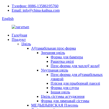
Тэлефон: 0086-13586195760
Email: info@china-kaihua.com
English
Галоўная
Прадукт
Цвіль
Аўтамабільная прэс-форма
Знешняя цвіль
Форма для бампера
Рашотка цвілі
Прэс-форма для чахлоў колаў
Унутраная цвіль
Прэс-форма для аўтамабільных
дзвярэй
Плісня для прыборнай панэлі
Форма для слупа
Іншая цвіль
Цвіль сістэмы астуджэння
Форма для лямпавай сістэмы
МЕДЫЦЫНСКАЯ Плесень