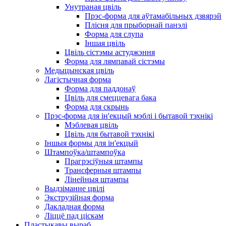
Унутраная цвіль
Прэс-форма для аўтамабільных дзвярэй
Плісня для прыборнай панэлі
Форма для слупа
Іншая цвіль
Цвіль сістэмы астуджэння
Форма для лямпавай сістэмы
Медыцынская цвіль
Лагістычная форма
Форма для паддонаў
Цвіль для смеццевага бака
Форма для скрынь
Прэс-форма для ін'екцый мэблі і бытавой тэхнікі
Мэблевая цвіль
Цвіль для бытавой тэхнікі
Іншыя формы для ін'екцый
Штампоўка/штампоўка
Прагрэсіўныя штампы
Трансферныя штампы
Лінейныя штампы
Выдзіманне цвілі
Экструзійная форма
Дакладная форма
Ліццё пад ціскам
Пластыкавы выраб