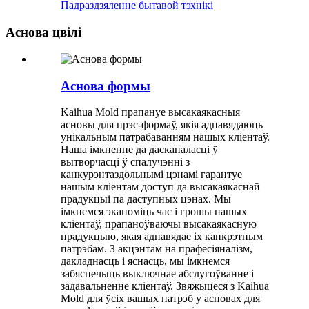
Падраздзяленне бытавой тэхнікі
Аснова цвілі
Аснова формы
Kaihua Mold прапануе высакаякасныя
асновы для прэс-формаў, якія адпавядаюць
унікальным патрабаванням нашых кліентаў.
Наша імкненне да дасканаласці ў
вытворчасці ў спалучэнні з
канкурэнтаздольнымі цэнамі гарантуе
нашым кліентам доступ да высакаякаснай
прадукцыі па даступных цэнах. Мы
імкнемся эканоміць час і грошы нашых
кліентаў, прапаноўваючы высакаякасную
прадукцыю, якая адпавядае іх канкрэтным
патрэбам. З акцэнтам на прафесіяналізм,
дакладнасць і яснасць, мы імкнемся
забяспечыць выключнае абслугоўванне і
задавальненне кліентаў. Звяжыцеся з Kaihua
Mold для ўсіх вашых патрэб у асновах для