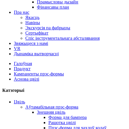
Прамысловы дызайн
Фінансавы план
Пра нас
Якасць
Навіны
Экскурсія па фабрыцы
Сертыфікат
Спіс інструментальнага абсталявання
Звяжыцеся з намі
VR
Дынаміка вытворчасці
Галоўная
Прадукт
Кампаненты прэс-формы
Аснова цвілі
Катэгорыі
Цвіль
Аўтамабільная прэс-форма
Знешняя цвіль
Форма для бампера
Рашотка цвілі
Прэс-форма для чахлоў колаў