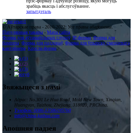
прэс-формаў і адчуйце розніцу, якую могуць
зрабіць якасць і абслугоўванне.
запыт
дэталь
© Аўтарскае права - 2010-2022: Усе правы абаронены.
Папулярныя тавары
-
Мапа сайта
Форма для аўтамабільных слупоў
,
IP-форма
,
Форма для
бампера
,
Форма для паддонаў
,
Форма для ўпырску смеццевага
кантэйнера
,
Крэсла-форма
,
Звяжыцеся з намі
Адрас: No.301 Le Hua Road, Mold New Town, Xinqian,
Huangyan, Taizhou, Zhejiang, 318020, PRChina.
Тэлефон: 0086-13586195760
info@china-kaihua.com
Апошняя падзея