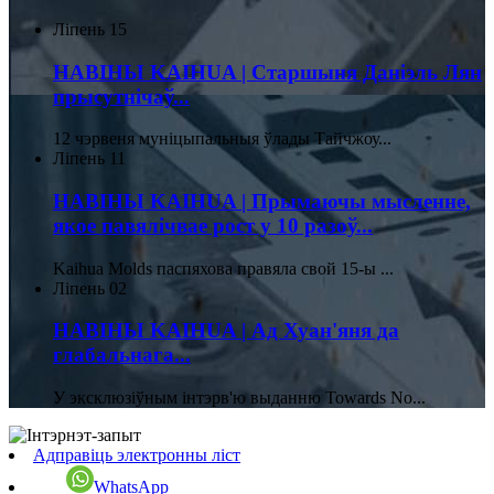
Ліпень
15
НАВІНЫ KAIHUA | Старшыня Даніэль Лян
прысутнічаў...
12 чэрвеня муніцыпальныя ўлады Тайчжоу...
Ліпень
11
НАВІНЫ KAIHUA | Прымаючы мысленне,
якое павялічвае рост у 10 разоў...
Kaihua Molds паспяхова правяла свой 15-ы ...
Ліпень
02
НАВІНЫ KAIHUA | Ад Хуан'яня да
глабальнага...
У эксклюзіўным інтэрв'ю выданню Towards No...
Адправіць электронны ліст
WhatsApp