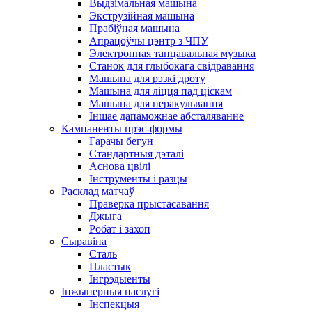
Выдзімальная машына
Экструзійная машына
Прабіўная машына
Апрацоўчы цэнтр з ЧПУ
Электронная танцавальная музыка
Станок для глыбокага свідравання
Машына для рэзкі дроту
Машына для ліцця пад ціскам
Машына для перакульвання
Іншае дапаможнае абсталяванне
Кампаненты прэс-формы
Гарачы бегун
Стандартныя дэталі
Аснова цвілі
Інструменты і разцы
Расклад матчаў
Праверка прыстасавання
Джыга
Робат і захоп
Сыравіна
Сталь
Пластык
Інгрэдыенты
Інжынерныя паслугі
Інспекцыя