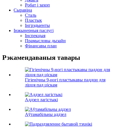
Робат і захоп
Сыравіна
Сталь
Пластык
Інгрэдыенты
Інжынерныя паслугі
Інспекцыя
Прамысловы дызайн
Фінансавы план
Рэкамендаваныя тавары
Гігіенічны 9-ногі пластыкавы паддон для
ліцця пад ціскам
Аддзел лагістыкі
Аўтамабільны аддзел