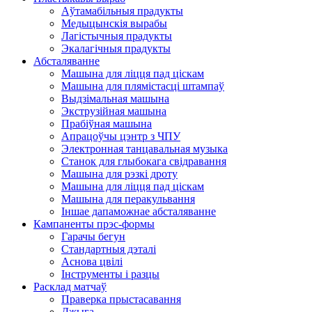
Аўтамабільныя прадукты
Медыцынскія вырабы
Лагістычныя прадукты
Экалагічныя прадукты
Абсталяванне
Машына для ліцця пад ціскам
Машына для плямістасці штампаў
Выдзімальная машына
Экструзійная машына
Прабіўная машына
Апрацоўчы цэнтр з ЧПУ
Электронная танцавальная музыка
Станок для глыбокага свідравання
Машына для рэзкі дроту
Машына для ліцця пад ціскам
Машына для перакульвання
Іншае дапаможнае абсталяванне
Кампаненты прэс-формы
Гарачы бегун
Стандартныя дэталі
Аснова цвілі
Інструменты і разцы
Расклад матчаў
Праверка прыстасавання
Джыга