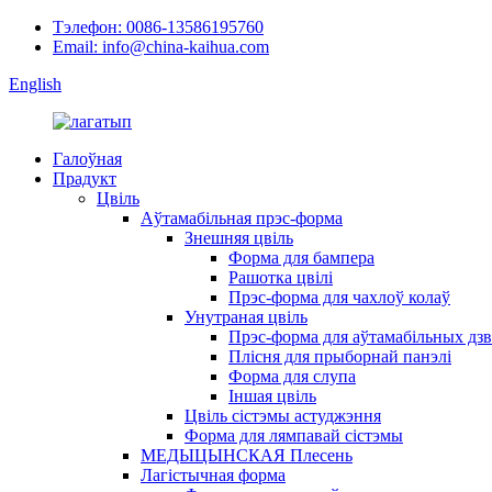
Тэлефон: 0086-13586195760
Email: info@china-kaihua.com
English
Галоўная
Прадукт
Цвіль
Аўтамабільная прэс-форма
Знешняя цвіль
Форма для бампера
Рашотка цвілі
Прэс-форма для чахлоў колаў
Унутраная цвіль
Прэс-форма для аўтамабільных дз
Плісня для прыборнай панэлі
Форма для слупа
Іншая цвіль
Цвіль сістэмы астуджэння
Форма для лямпавай сістэмы
МЕДЫЦЫНСКАЯ Плесень
Лагістычная форма