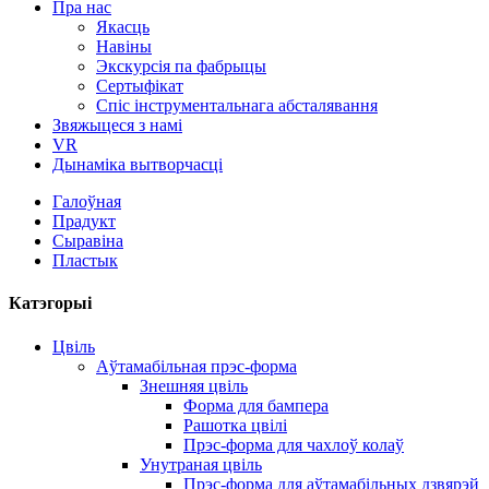
Пра нас
Якасць
Навіны
Экскурсія па фабрыцы
Сертыфікат
Спіс інструментальнага абсталявання
Звяжыцеся з намі
VR
Дынаміка вытворчасці
Галоўная
Прадукт
Сыравіна
Пластык
Катэгорыі
Цвіль
Аўтамабільная прэс-форма
Знешняя цвіль
Форма для бампера
Рашотка цвілі
Прэс-форма для чахлоў колаў
Унутраная цвіль
Прэс-форма для аўтамабільных дзвярэй