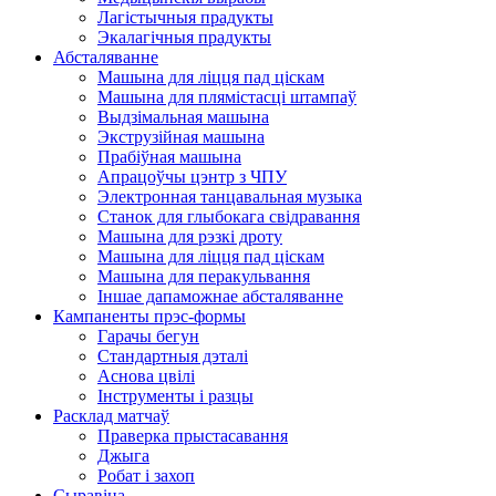
Лагістычныя прадукты
Экалагічныя прадукты
Абсталяванне
Машына для ліцця пад ціскам
Машына для плямістасці штампаў
Выдзімальная машына
Экструзійная машына
Прабіўная машына
Апрацоўчы цэнтр з ЧПУ
Электронная танцавальная музыка
Станок для глыбокага свідравання
Машына для рэзкі дроту
Машына для ліцця пад ціскам
Машына для перакульвання
Іншае дапаможнае абсталяванне
Кампаненты прэс-формы
Гарачы бегун
Стандартныя дэталі
Аснова цвілі
Інструменты і разцы
Расклад матчаў
Праверка прыстасавання
Джыга
Робат і захоп
Сыравіна