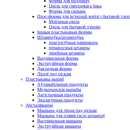
Форма для паддонаў
Цвіль для смеццевага бака
Форма для скрынь
Прэс-форма для ін'екцый мэблі і бытавой тэхні
Мэблевая цвіль
Цвіль для бытавой тэхнікі
Іншыя пластыкавыя формы
Штампоўка/штампоўка
прагрэсіўныя паміраюць
пераносныя штампы
лінейныя штампы
Выдзімальная форма
Экструзійная форма
Дакладная форма
Ліццё пад ціскам
Пластыкавы выраб
Аўтамабільныя прадукты
Медыцынскія вырабы
Лагістычныя прадукты
Экалагічныя прадукты
Абсталяванне
Машына для ліцця пад ціскам
Машына для плямістасці штампаў
Выдзімальная машына
Экструзійная машына