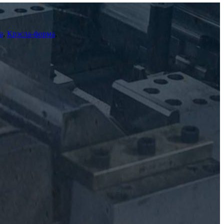
а
,
Крэсла-форма
,