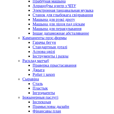
Прабіўная машына
Апрацоўчы цэнтр з ЧПУ
Электронная танцавальная музыка
Станок для глыбокага свідравання
Машына для рэзкі дроту
Машына для ліцця пад ціскам
Машына для перакульвання
Іншае дапаможнае абсталяванне
Кампаненты прэс-формы
Гарачы бегун
Стандартныя дэталі
Аснова цвілі
Інструменты і разцы
Расклад матчаў
Праверка прыстасавання
Джыга
Робат і захоп
Сыравіна
Сталь
Пластык
Інгрэдыенты
Інжынерныя паслугі
Інспекцыя
Прамысловы дызайн
Фінансавы план