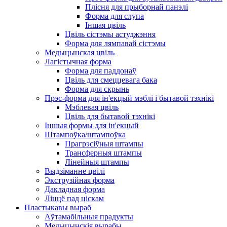
Плісня для прыборнай панэлі
Форма для слупа
Іншая цвіль
Цвіль сістэмы астуджэння
Форма для лямпавай сістэмы
Медыцынская цвіль
Лагістычная форма
Форма для паддонаў
Цвіль для смеццевага бака
Форма для скрынь
Прэс-форма для ін'екцый мэблі і бытавой тэхнікі
Мэблевая цвіль
Цвіль для бытавой тэхнікі
Іншыя формы для ін'екцый
Штампоўка/штампоўка
Прагрэсіўныя штампы
Трансферныя штампы
Лінейныя штампы
Выдзіманне цвілі
Экструзійная форма
Дакладная форма
Ліццё пад ціскам
Пластыкавы выраб
Аўтамабільныя прадукты
Медыцынскія вырабы