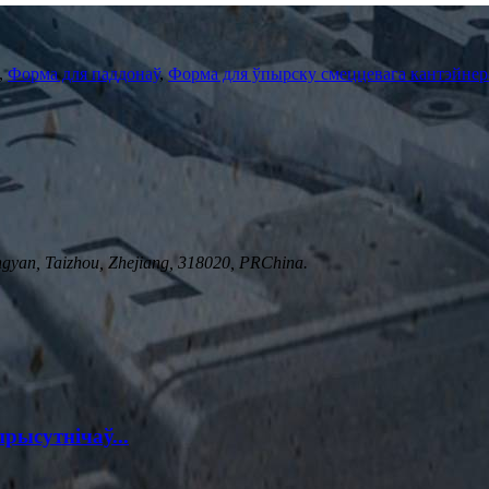
,
Форма для паддонаў
,
Форма для ўпырску смеццевага кантэйнер
yan, Taizhou, Zhejiang, 318020, PRChina.
ысутнічаў...