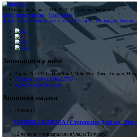
© Аўтарскае права - 2010-2022: Усе правы абаронены.
Папулярныя тавары
-
Мапа сайта
Форма для аўтамабільных слупоў
,
IP-форма
,
Форма для бампера
Звяжыцеся з намі
Адрас: No.301 Le Hua Road, Mold New Town, Xinqian, Huang
Тэлефон: 0086-13586195760
info@china-kaihua.com
Апошняя падзея
Ліпень
15
НАВІНЫ KAIHUA | Старшыня Даніэль Лян пр
12 чэрвеня муніцыпальныя ўлады Тайчжоу...