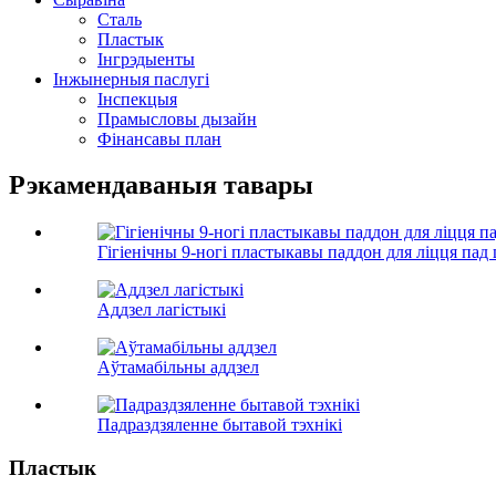
Сталь
Пластык
Інгрэдыенты
Інжынерныя паслугі
Інспекцыя
Прамысловы дызайн
Фінансавы план
Рэкамендаваныя тавары
Гігіенічны 9-ногі пластыкавы паддон для ліцця пад 
Аддзел лагістыкі
Аўтамабільны аддзел
Падраздзяленне бытавой тэхнікі
Пластык